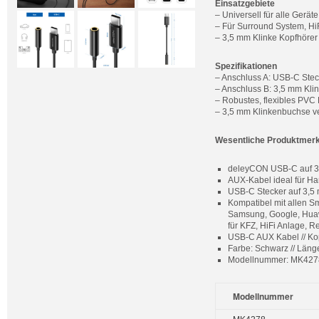
Einsatzgebiete
– Universell für alle Gerä
– Für Surround System, HiF
– 3,5 mm Klinke Kopfhörer
Spezifikationen
– Anschluss A: USB-C Stec
– Anschluss B: 3,5 mm Kli
– Robustes, flexibles PVC
– 3,5 mm Klinkenbuchse v
Wesentliche Produktmer
deleyCON USB-C auf 3,5
AUX-Kabel ideal für Ha
USB-C Stecker auf 3,5 m
Kompatibel mit allen S
Samsung, Google, Huawe
für KFZ, HiFi Anlage, Re
USB-C AUX Kabel // Kop
Farbe: Schwarz // Länge
Modellnummer: MK4278
Modellnummer