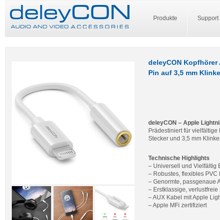
Produkte
Support
deleyCON Kopfhörer A
Pin auf 3,5 mm Klink
deleyCON – Apple Lightn
Prädestiniert für vielfälti
Stecker und 3,5 mm Klink
Technische Highlights
– Universell und Vielfältig
– Robustes, flexibles PVC
– Genormte, passgenaue 
– Erstklassige, verlustfrei
– AUX Kabel mit Apple Lig
– Apple MFi zertifiziert