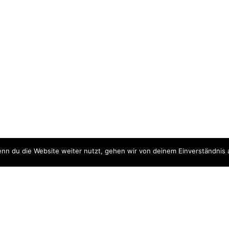
nn du die Website weiter nutzt, gehen wir von deinem Einverständnis 
ite
Downloads
quellen
Datenschutzerklärung