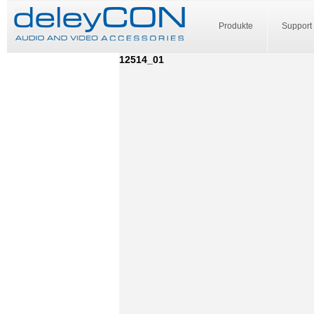
Produkte
Support
12514_01