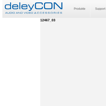
Produkte
Support
12467_03