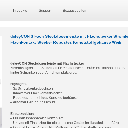
Produkte
Support
Bezugsquellen
deleyCON 3 Fach Steckdosenleiste mit Flachstecker Stromle
Flachkontakt-Stecker Robustes Kunststoffgehäuse Weiß
deleyCON Steckdosenleiste mit Flachstecker
Zuverlässigkeit und Sicherheit für elektronische Geräte im Haushalt und Bü
hinter Schränken oder Anrichten platzierbar.
Highlights
– 3x Schutzkontaktbuchsen
– Innovativer Flachkontaktstecker
– Robustes, langlebiges Kunststoffgehäuse
– erhöhter Berührungsschutz
Einsatzgebiete
– Für den Innenbereich konzipiert
– Universell Einsetzbar für elektronische Geräte im Haushalt und Büro
– Optimal für TV, Video, HiFi, Multimedia, PC, Haushaltsgeräte etc.