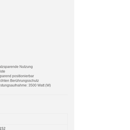
platzsparende Nutzung
iste
sparend positionierbar
rhöhten Berührungsschutz
eistungsaufnahme: 3500 Watt (W)
152