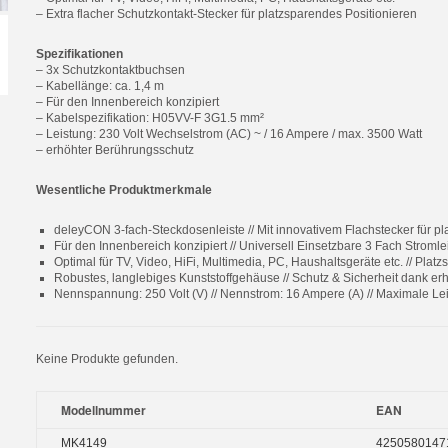
– Extra flacher Schutzkontakt-Stecker für platzsparendes Positionieren
Spezifikationen
– 3x Schutzkontaktbuchsen
– Kabellänge: ca. 1,4 m
– Für den Innenbereich konzipiert
– Kabelspezifikation: H05VV-F 3G1.5 mm²
– Leistung: 230 Volt Wechselstrom (AC) ~ / 16 Ampere / max. 3500 Watt
– erhöhter Berührungsschutz
Wesentliche Produktmerkmale
deleyCON 3-fach-Steckdosenleiste // Mit innovativem Flachstecker für 
Für den Innenbereich konzipiert // Universell Einsetzbare 3 Fach Stromle
Optimal für TV, Video, HiFi, Multimedia, PC, Haushaltsgeräte etc. // Platz
Robustes, langlebiges Kunststoffgehäuse // Schutz & Sicherheit dank e
Nennspannung: 250 Volt (V) // Nennstrom: 16 Ampere (A) // Maximale L
Keine Produkte gefunden.
Modellnummer
EAN
MK4149
4250580147