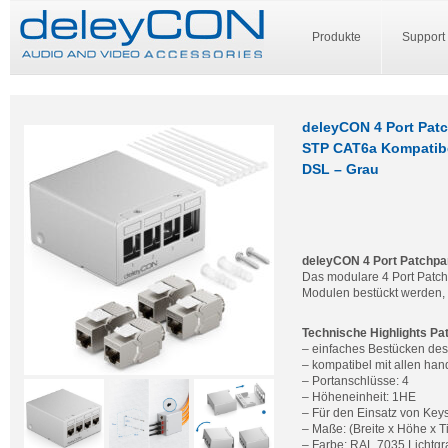
Produkte
Support
deleyCON 4 Port Patc
STP CAT6a Kompatibe
DSL – Grau
deleyCON 4 Port Patchpan
Das modulare 4 Port Patch
Modulen bestückt werden, 
Technische Highlights Pa
– einfaches Bestücken de
– kompatibel mit allen ha
– Portanschlüsse: 4
– Höheneinheit: 1HE
– Für den Einsatz von Key
– Maße: (Breite x Höhe x T
– Farbe: RAL 7035 Lichtgr