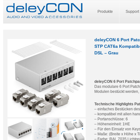
Produkte
Support
deleyCON 6 Port Patc
STP CAT6a Kompatibe
DSL – Grau
deleyCON 6 Port Patchpan
Das modulare 6 Port Patch
Modulen bestückt werden, 
Technische Highlights Pa
– einfaches Bestücken de
– kompatibel mit allen ha
– Portanschlüsse: 6
– Höheneinheit: 1HE
– Für den Einsatz von Key
– Maße: (Breite x Höhe x T
– Farbe: RAL 7035 Lichtgr