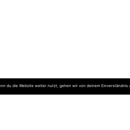
nn du die Website weiter nutzt, gehen wir von deinem Einverständnis 
ite
Downloads
quellen
Datenschutzerklärung