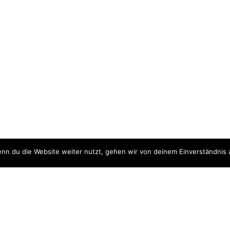
nn du die Website weiter nutzt, gehen wir von deinem Einverständnis 
ite
Downloads
quellen
Datenschutzerklärung