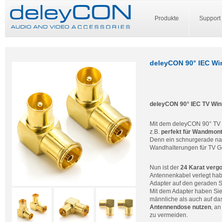
Produkte
Support
deleyCON 90° IEC Win
deleyCON 90° IEC TV Win
Mit dem deleyCON 90° TV 
z.B.
perfekt für Wandmont
Denn ein schnurgerade nac
Wandhalterungen für TV Ge
Nun ist der
24 Karat vergo
Antennenkabel verlegt hab
Adapter auf den geraden S
Mit dem Adapter haben Sie 
männliche als auch auf da
Antennendose nutzen
, a
zu vermeiden.