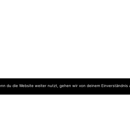
nn du die Website weiter nutzt, gehen wir von deinem Einverständnis 
ite
Downloads
quellen
Datenschutzerklärung