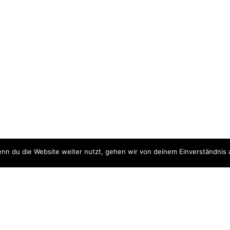
nn du die Website weiter nutzt, gehen wir von deinem Einverständnis 
ite
Downloads
quellen
Datenschutzerklärung