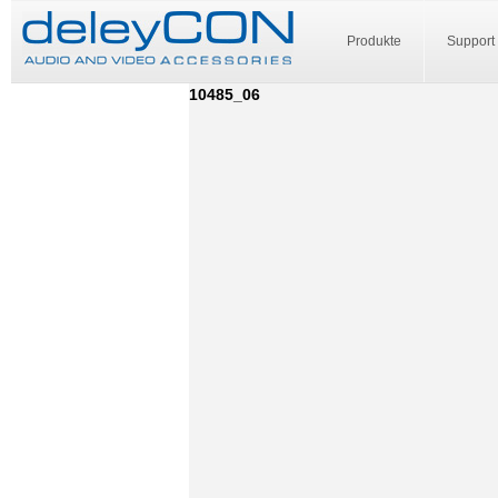
Produkte
Support
10485_06