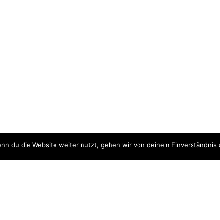
nn du die Website weiter nutzt, gehen wir von deinem Einverständnis 
ite
Downloads
quellen
Datenschutzerklärung