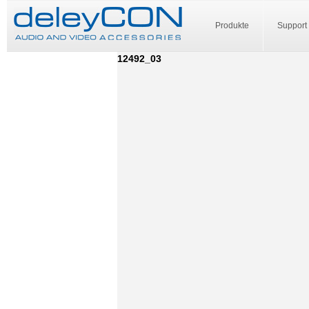
Produkte
Support
12492_03