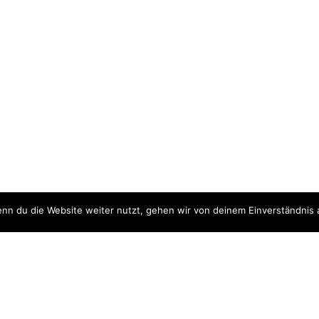
nn du die Website weiter nutzt, gehen wir von deinem Einverständnis 
ite
Downloads
quellen
Datenschutzerklärung