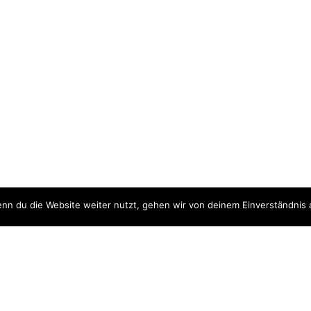
nn du die Website weiter nutzt, gehen wir von deinem Einverständnis 
ite
Downloads
quellen
Datenschutzerklärung