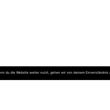
nn du die Website weiter nutzt, gehen wir von deinem Einverständnis 
ite
Downloads
quellen
Datenschutzerklärung