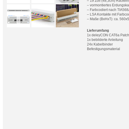
– 19 Zoll (48,3cm) Rackei
– vormontiertes Erdungska
– Farbcodiert nach TIA568
– LSA Kontakte mit Farbc
– Maße (BxHxT): ca. 560
Lieferumfang
1x deleyCON CAT6a Patch
1x bebilderte Anleitung
24x Kabelbinder
Befestigungsmaterial