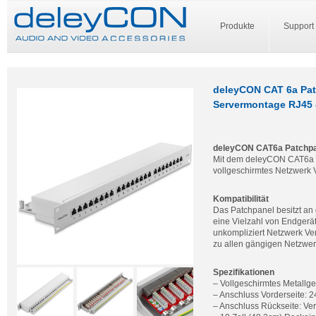
Produkte
Support
deleyCON CAT 6a Patc
Servermontage RJ45 
deleyCON CAT6a Patchpa
Mit dem deleyCON CAT6a Pa
vollgeschirmtes Netzwerk Ve
Kompatibilität
Das Patchpanel besitzt an
eine Vielzahl von Endgerä
unkompliziert Netzwerk Ve
zu allen gängigen Netzwe
Spezifikationen
– Vollgeschirmtes Metallg
– Anschluss Vorderseite:
– Anschluss Rückseite: Ve