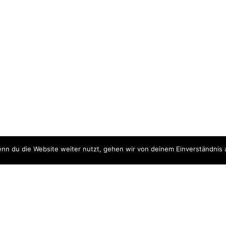
nn du die Website weiter nutzt, gehen wir von deinem Einverständnis 
ite
Downloads
quellen
Datenschutzerklärung