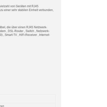
vielzahl von Geräten mit RJ45
u einer sehr stabilen Einheit verbunden,
ibel, die über einen RJ45 Netzwerk-
dem , DSL-Router , Switch , Netzwerk-
 , Smart-TV , HiFi-Receiver , Internet-
081