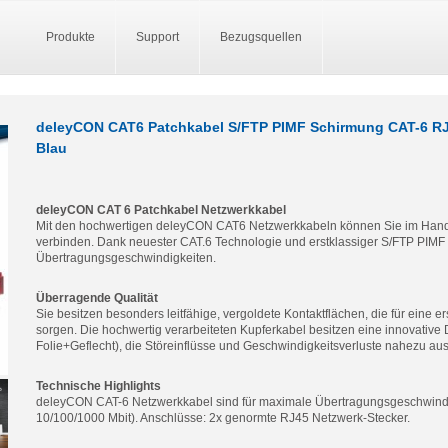
Produkte
Support
Bezugsquellen
deleyCON CAT6 Patchkabel S/FTP PIMF Schirmung CAT-6 RJ4
Blau
deleyCON CAT 6 Patchkabel Netzwerkkabel
Mit den hochwertigen deleyCON CAT6 Netzwerkkabeln können Sie im Hand
verbinden. Dank neuester CAT.6 Technologie und erstklassiger S/FTP PIMF
Übertragungsgeschwindigkeiten.
Überragende Qualität
Sie besitzen besonders leitfähige, vergoldete Kontaktflächen, die für eine e
sorgen. Die hochwertig verarbeiteten Kupferkabel besitzen eine innovativ
Folie+Geflecht), die Störeinflüsse und Geschwindigkeitsverluste nahezu aus
Technische Highlights
deleyCON CAT-6 Netzwerkkabel sind für maximale Übertragungsgeschwindig
10/100/1000 Mbit). Anschlüsse: 2x genormte RJ45 Netzwerk-Stecker.