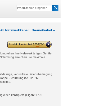
5 Netzwerkkabel Ethernetkabel –
deleyCON CAT6 Patchkabel
S/FTP PIMF Schirmung CAT-6
RJ45 Netzwerkkabel
umdrehen Ihre Netzwerkfähigen Geräte
Ethernetkabel – Blau
 Schirmung erreichen Sie maximale
rstklassige, verlustfreie Datenübertragung
e Doppel-Schirmung (S/FTP PIMF –
schließt.
keiten konzipiert. (Gigabit LAN