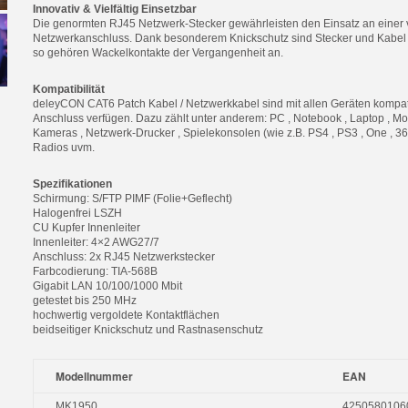
Innovativ & Vielfältig Einsetzbar
Die genormten RJ45 Netzwerk-Stecker gewährleisten den Einsatz an einer 
Netzwerkanschluss. Dank besonderem Knickschutz sind Stecker und Kabel z
so gehören Wackelkontakte der Vergangenheit an.
Kompatibilität
deleyCON CAT6 Patch Kabel / Netzwerkkabel sind mit allen Geräten kompat
Anschluss verfügen. Dazu zählt unter anderem: PC , Notebook , Laptop , Mo
Kameras , Netzwerk-Drucker , Spielekonsolen (wie z.B. PS4 , PS3 , One , 360)
Radios uvm.
Spezifikationen
Schirmung: S/FTP PIMF (Folie+Geflecht)
Halogenfrei LSZH
CU Kupfer Innenleiter
Innenleiter: 4×2 AWG27/7
Anschluss: 2x RJ45 Netzwerkstecker
Farbcodierung: TIA-568B
Gigabit LAN 10/100/1000 Mbit
getestet bis 250 MHz
hochwertig vergoldete Kontaktflächen
beidseitiger Knickschutz und Rastnasenschutz
Modellnummer
EAN
MK1950
4250580106