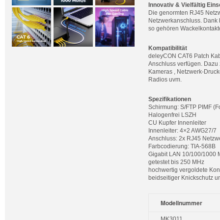
Innovativ & Vielfältig Ein
Die genormten RJ45 Netzwe
Netzwerkanschluss. Dank b
so gehören Wackelkontakt
Kompatibilität
deleyCON CAT6 Patch Kabel
Anschluss verfügen. Dazu 
Kameras , Netzwerk-Drucker 
Radios uvm.
Spezifikationen
Schirmung: S/FTP PIMF (Fo
Halogenfrei LSZH
CU Kupfer Innenleiter
Innenleiter: 4×2 AWG27/7
Anschluss: 2x RJ45 Netzw
Farbcodierung: TIA-568B
Gigabit LAN 10/100/1000 
getestet bis 250 MHz
hochwertig vergoldete Kon
beidseitiger Knickschutz 
Modellnummer
MK3011