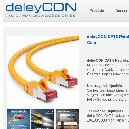
Produkte
Support
deleyCON CAT6 Patch
Gelb
deleyCON CAT 6 Patchka
Mit den hochwertigen del
verbinden. Dank neuester 
Übertragungsgeschwindigk
Überragende Qualität
Sie besitzen besonders leit
sorgen. Die hochwertig ve
Folie+Geflecht), die Störe
Technische Highlights
deleyCON CAT-6 Netzwerkka
10/100/1000 Mbit). Anschl