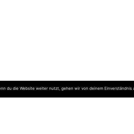
nn du die Website weiter nutzt, gehen wir von deinem Einverständnis 
ite
Downloads
quellen
Datenschutzerklärung