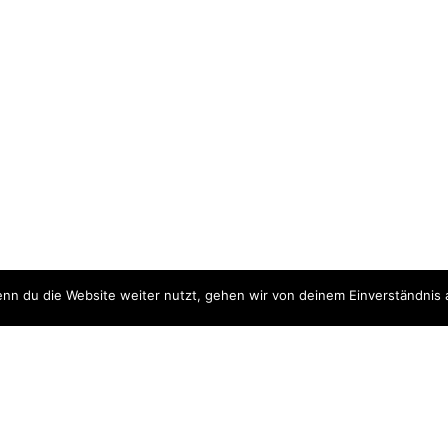
nn du die Website weiter nutzt, gehen wir von deinem Einverständnis 
ite
Downloads
quellen
Datenschutzerklärung