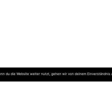
nn du die Website weiter nutzt, gehen wir von deinem Einverständnis 
ite
Downloads
quellen
Datenschutzerklärung