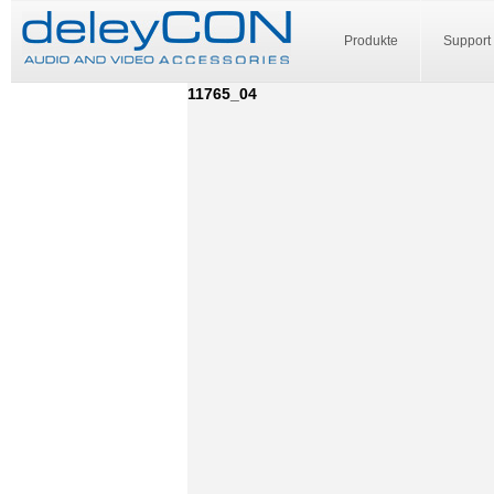
Produkte
Support
11765_04