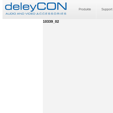
Produkte
Support
10339_02