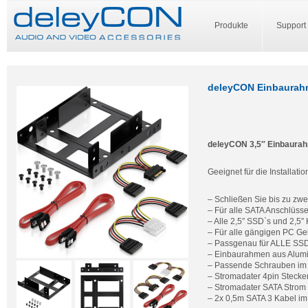
Produkte
Support
deleyCON Einbaurahme
deleyCON 3,5″ Einbaurahm
Geeignet für die Installat
– Schließen Sie bis zu zwe
– Für alle SATA Anschlüss
– Alle 2,5″ SSD`s und 2,
– Für alle gängigen PC G
– Passgenau für ALLE SSD
– Einbaurahmen aus Alumin
– Passende Schrauben im 
– Stromadater 4pin Stecke
– Stromadater SATA Strom 
– 2x 0,5m SATA 3 Kabel im 