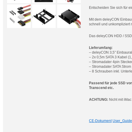
Entscheiden Sie sich für 
Mit dem deleyCON Einbaur
schnell und unkompliziert 
Das deleyCON HDD / SSD E
Lieferumfang:
– deleyCON 3,5″ Einbaurah
– 2x 0,5m SATA 3 Kabel (1,
– Stromadater 4pin Stecke
– Stromadater SATA Strom 
– 8 Schrauben inkl. Unterl
Passend für jede SSD von
Transcend etc.
ACHTUNG:
Nicht mit iMac
CE-Dokument
User_Guide