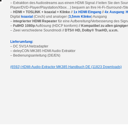
– Extraktion des Audiostreams aus einem HDMI Signal // leiten Sie den So
Player/DVD-Player/Playstation/Xbox…) bequem an Ihre Hi-Fi-/Surround-/St
–
HDMI + TOSLINK + koaxial + Klinke
//
1x HDMI Eingang
//
4x Ausgang
:
H
Digital
koaxial
(Cinch) und analoger (
3,5mm Klinke
) Ausgang
–
integrierter HDMI Repeater
für eine Aufbereitung/Verbesserung des Sign
–
FullHD 1080p
Auflösung (HDCP konform) //
Kompatibel zu allen gängig
– Zwei verschiedene Soundmodi //
DTS® HD, Dolby® TrueHD, u.v.m.
Lieferumfang:
– DC 5V/1A Netzadapter
– deleyCON MK385 HDMI Audio Extraktor
– Bedienungsanleitung (DE/EN)
(6592) HDMI-Audio-Extractor MK385 Handbuch DE (11823 Downloads)