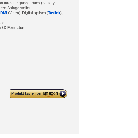
und Ihres Eingabegerätes (BluRay-
ereo-Anlage weiter
DMI
(Video), Digital optisch (
Toslink
),
als
en 3D Formaten
deleyCON HDMI Audio Extractor /
Audio Splitter