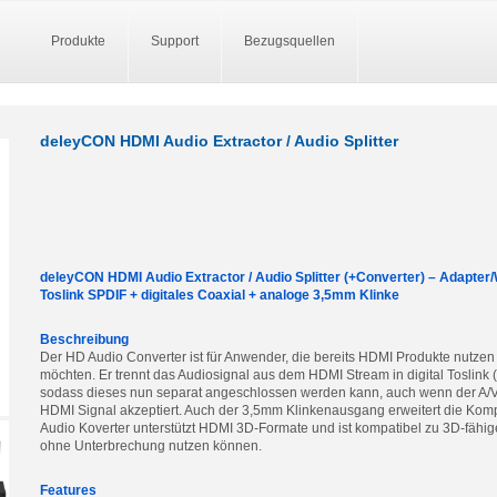
Produkte
Support
Bezugsquellen
deleyCON HDMI Audio Extractor / Audio Splitter
deleyCON HDMI Audio Extractor / Audio Splitter (+Converter) – Adapter/
Toslink SPDIF + digitales Coaxial + analoge 3,5mm Klinke
Beschreibung
Der HD Audio Converter ist für Anwender, die bereits HDMI Produkte nutze
möchten. Er trennt das Audiosignal aus dem HDMI Stream in digital Toslink 
sodass dieses nun separat angeschlossen werden kann, auch wenn der A/V-
HDMI Signal akzeptiert. Auch der 3,5mm Klinkenausgang erweitert die Kompa
Audio Koverter unterstützt HDMI 3D-Formate und ist kompatibel zu 3D-fähig
ohne Unterbrechung nutzen können.
Features