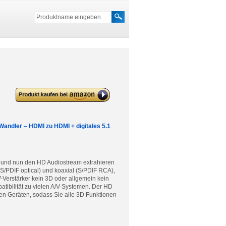
deleyCON HDMI Audio Extractor /
Audio Splitter
Wandler – HDMI zu HDMI + digitales 5.1
n und nun den HD Audiostream extrahieren
(S/PDIF optical) und koaxial (S/PDIF RCA),
Verstärker kein 3D oder allgemein kein
tibilität zu vielen A/V-Systemen. Der HD
en Geräten, sodass Sie alle 3D Funktionen