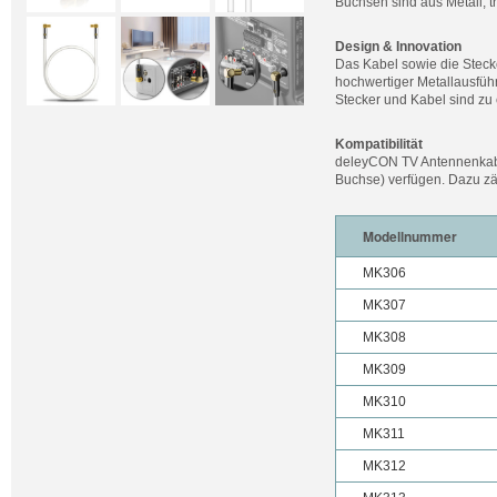
Buchsen sind aus Metall, t
Design & Innovation
Das Kabel sowie die Stecke
hochwertiger Metallausführ
Stecker und Kabel sind zu
Kompatibilität
deleyCON TV Antennenkabel
Buchse) verfügen. Dazu zä
Modellnummer
MK306
MK307
MK308
MK309
MK310
MK311
MK312