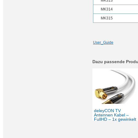
MK313
MK314
MK315
User_Guide
Dazu passende Produ
deleyCON TV
Antennen Kabel –
FullHD – 1x gewinkelt
– Weiß – 10 Längen