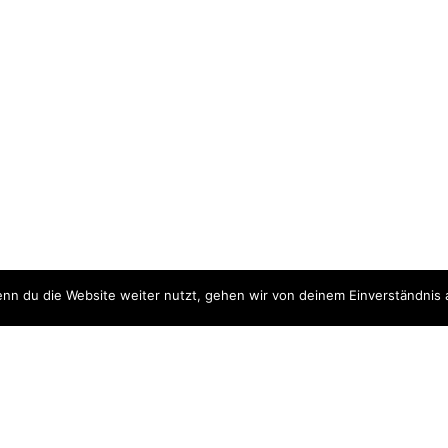
nn du die Website weiter nutzt, gehen wir von deinem Einverständnis 
ite
Downloads
quellen
Datenschutzerklärung