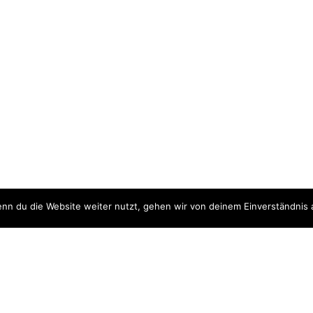
nn du die Website weiter nutzt, gehen wir von deinem Einverständnis 
ite
Downloads
quellen
Datenschutzerklärung