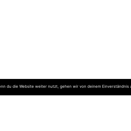
nn du die Website weiter nutzt, gehen wir von deinem Einverständnis 
ite
Downloads
quellen
Datenschutzerklärung