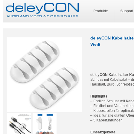
Produkte
Support
deleyCON Kabelhalter
Weiß
deleyCON Kabelhalter Kab
Schluss mit Kabelsalat – d
Haushalt, Büro, Schreibti
Highlights
– Endlich Schluss mit Kabe
– Flexibel und Variabel ei
– Klebestreifen für optimal
– Ideal für alle glatten Obe
– 5 Kabelführungen
Einsatzgebiete