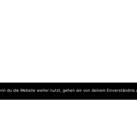
nn du die Website weiter nutzt, gehen wir von deinem Einverständnis 
ite
Downloads
quellen
Datenschutzerklärung