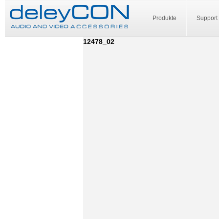
Produkte
Support
12478_02