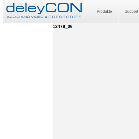
Produkte
Support
12478_06