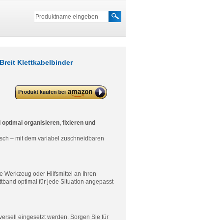
reit Klettkabelbinder
deleyCON Klett Kabelbinder
Klettband Klettbandrolle 10mm
Breit Klettkabelbinder
Klettverschluss zuschneidbar –
Grün
optimal organisieren, fixieren und
isch – mit dem variabel zuschneidbaren
 Werkzeug oder Hilfsmittel an Ihren
tband optimal für jede Situation angepasst
ersell eingesetzt werden. Sorgen Sie für