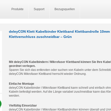
Produkte
Support
Bezugsquellen
deleyCON Klett Kabelbinder Klettband Klettbandrolle 10mm B
Klettverschluss zuschneidbar – Grün
Mit deleyCON Kabelbindern / Mikrofaser Klettband können Sie Ihre Kabel 
geordnet verlegen.
Sparen Sie sich das entknoten oder suchen von Kabeln unter dem Schreibt
deleyCON Mikrofaser Klettband herrscht wieder Ordnung.
Einfache Montage
deleyCON Kabelbinder / Mikrofaser Klettband kann schnell und einfach ohne
Kabeln befestigt werden. Auf die Länge variabel zuschneidbar kann das Klet
werden.
Vielfältig Einsetzbar
deleyCON Kabelbinder / Mikrofaser Klettbandrollen können überall und Univ