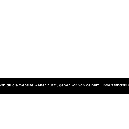
nn du die Website weiter nutzt, gehen wir von deinem Einverständnis 
ite
Downloads
quellen
Datenschutzerklärung