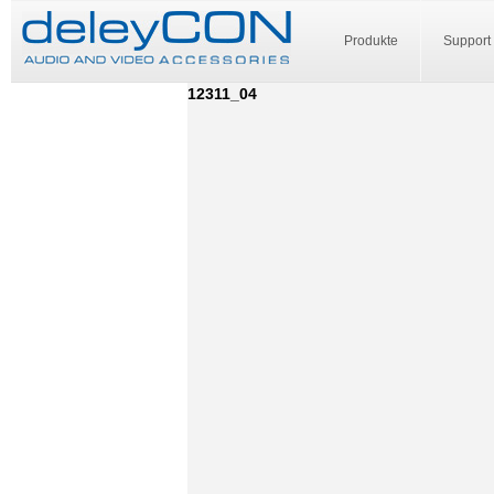
Produkte
Support
12311_04