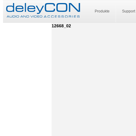
Produkte
Support
12668_02