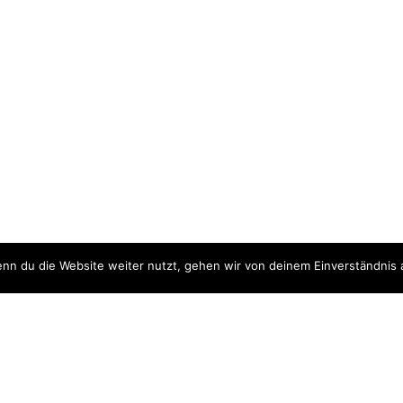
nn du die Website weiter nutzt, gehen wir von deinem Einverständnis 
ite
Downloads
quellen
Datenschutzerklärung