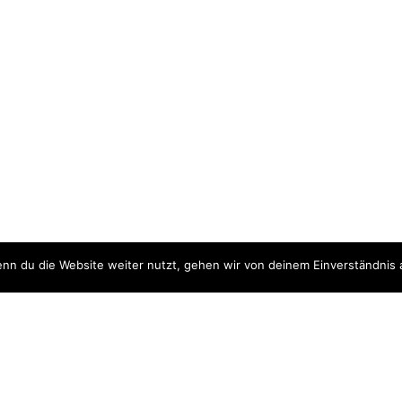
nn du die Website weiter nutzt, gehen wir von deinem Einverständnis 
ite
Downloads
quellen
Datenschutzerklärung