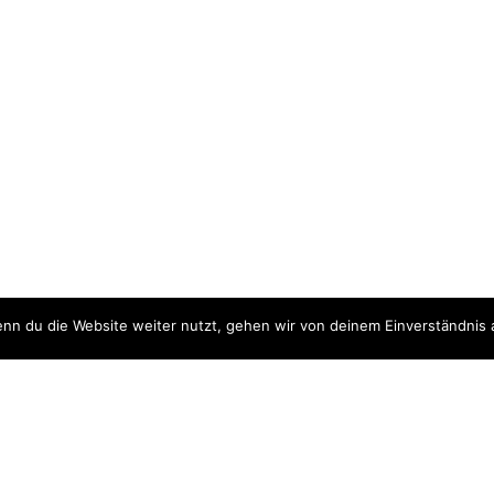
nn du die Website weiter nutzt, gehen wir von deinem Einverständnis 
ite
Downloads
quellen
Datenschutzerklärung