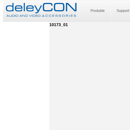
Produkte
Support
10173_01