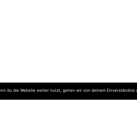
nn du die Website weiter nutzt, gehen wir von deinem Einverständnis 
ite
Downloads
quellen
Datenschutzerklärung