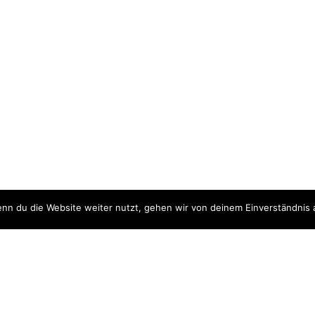
nn du die Website weiter nutzt, gehen wir von deinem Einverständnis 
ite
Downloads
quellen
Datenschutzerklärung