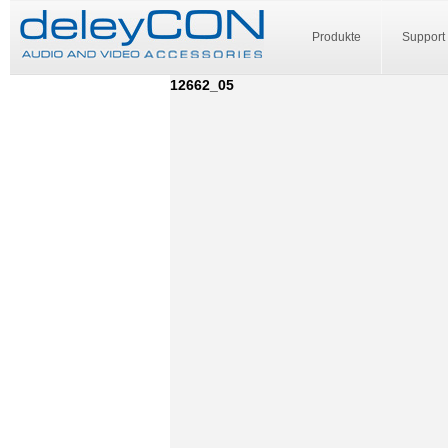
Produkte
Support
12662_05