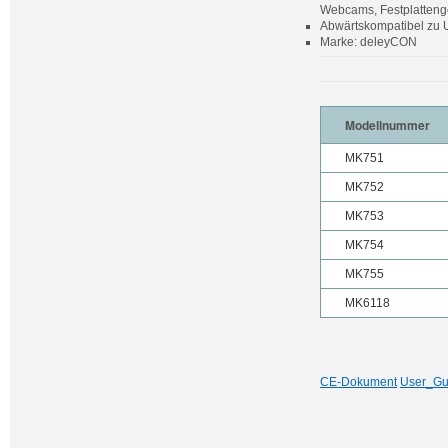
Webcams, Festplatten
Abwärtskompatibel zu 
Marke: deleyCON
Modellnummer
MK751
MK752
MK753
MK754
MK755
MK6118
CE-Dokument
User_Gu