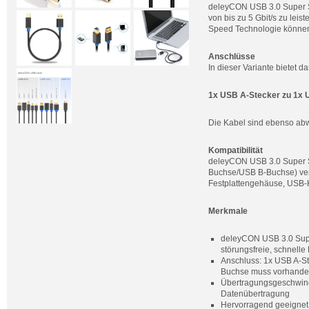
deleyCON USB 3.0 Super S
von bis zu 5 Gbit/s zu lei
Speed Technologie können 
Anschlüsse
In dieser Variante bietet
1x USB A-Stecker zu 1x 
Die Kabel sind ebenso ab
Kompatibilität
deleyCON USB 3.0 Super Sp
Buchse/USB B-Buchse) verf
Festplattengehäuse, USB-
Merkmale
deleyCON USB 3.0 Super
störungsfreie, schnell
Anschluss: 1x USB A-St
Buchse muss vorhande
Übertragungsgeschwindig
Datenübertragung
Hervorragend geeignet 